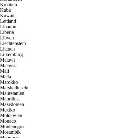
Kroatien
Kuba
Kuwait
Lettland
Libanon
Liberia
Libyen
Liechtenstein
Litauen
Luxemburg
Malawi
Malaysia
Mali
Malta
Marokko
Marshallinseln
Mauretanien
Mauritius
Mazedonien
Mexiko
Moldawien
Monaco
Montenegro
Mosambik
Myanmar