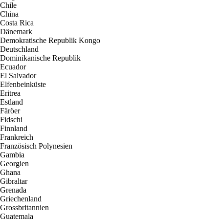
Chile
China
Costa Rica
Dänemark
Demokratische Republik Kongo
Deutschland
Dominikanische Republik
Ecuador
El Salvador
Elfenbeinküste
Eritrea
Estland
Färöer
Fidschi
Finnland
Frankreich
Französisch Polynesien
Gambia
Georgien
Ghana
Gibraltar
Grenada
Griechenland
Grossbritannien
Guatemala