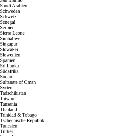
San Marino
Saudi Arabien
Schweden
Schweiz
Senegal
Serbien
Sierra Leone
Simbabwe
Singapur
Slowakei
Slowenien
Spanien
Sri Lanka
Südafrika
Sudan
Sultanate of Oman
Syrien
Tadschikistan
Taiwan
Tansania
Thailand
Trinidad & Tobago
Tschechische Republik
Tunesien
Türkei